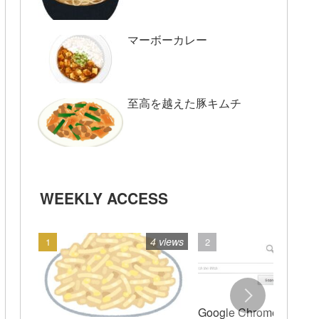
マーボーカレー
至高を越えた豚キムチ
WEEKLY ACCESS
4 views
3
Google Chromeの検